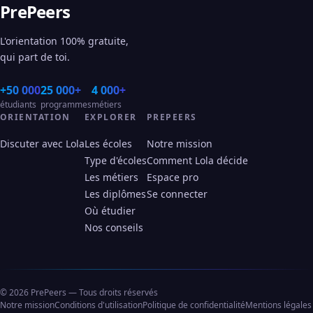
PrePeers
L'orientation 100% gratuite,
qui part de toi.
+50 000
25 000+
4 000+
étudiants
programmes
métiers
ORIENTATION
EXPLORER
PREPEERS
Discuter avec Lola
Les écoles
Notre mission
Type d'écoles
Comment Lola décide
Les métiers
Espace pro
Les diplômes
Se connecter
Où étudier
Nos conseils
© 2026 PrePeers — Tous droits réservés
Notre mission
Conditions d'utilisation
Politique de confidentialité
Mentions légales