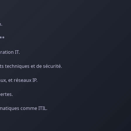
n.
**
ation IT.
s techniques et de sécurité.
x, et réseaux IP.
ertes.
ormatiques comme ITIL.