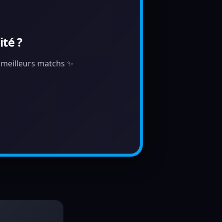
té ?
s meilleurs matchs ✨