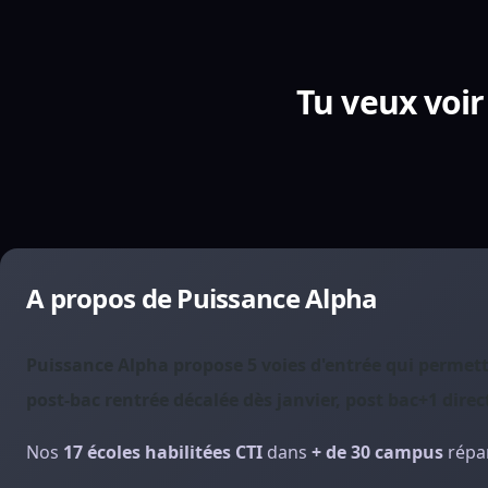
Tu veux voir
A propos de Puissance Alpha
Puissance Alpha propose 5 voies d'entrée qui permette
post-bac rentrée décalée dès janvier, post bac+1 dir
Nos
17 écoles habilitées CTI
dans
+ de 30 campus
répar