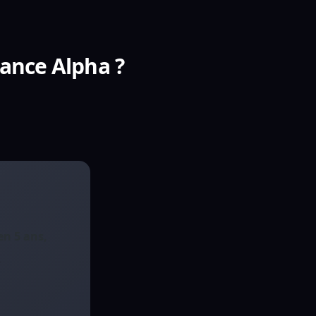
sance Alpha ?
en 5 ans,
.