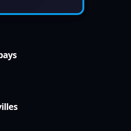
 pays
illes