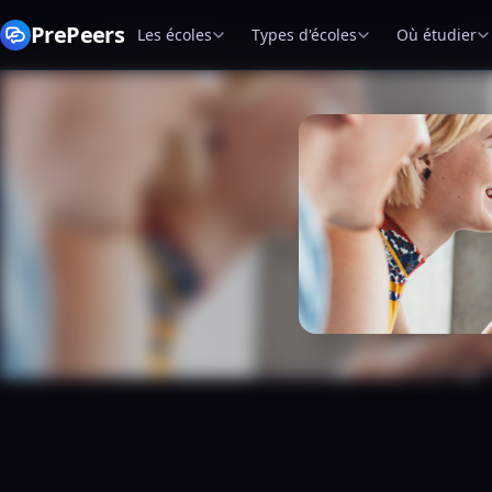
PrePeers
Les écoles
Types d'écoles
Où étudier