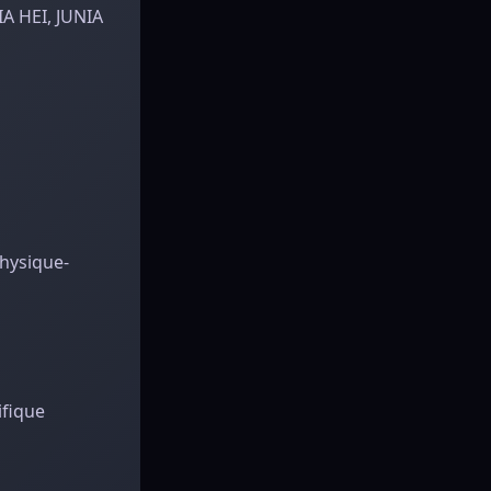
IA HEI, JUNIA
Physique-
ifique