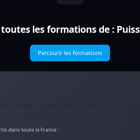
 toutes les formations de : Puis
Parcourir les formations
nt d'intégrer 17 grandes écoles d'ingénieurs : post-bac 
ectement en 2ème année, post-prépa ou bachelor en 3 ans
tis dans toute la France :