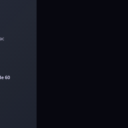
ac
de 60