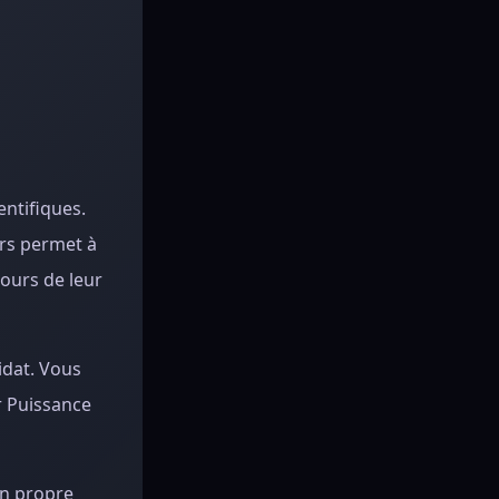
entifiques.
urs permet à
ours de leur
idat. Vous
r Puissance
on propre