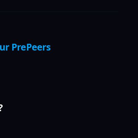
sur PrePeers
?