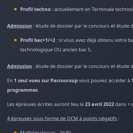
Profil techno
: actuellement en Terminale technol
Admission
: étude de dossier par le concours et étud
Profil bac+1/+2
: si vous avez déjà obtenu votre b
technologique OU ancien bac S.
Admission
: étude de dossier par le concours et étud
En
1 seul voeu sur Parcoursup
vous pouvez accéder à
programmes
.
Les épreuves écrites auront lieu le
23 avril 2022
dans + 
4 épreuves sous forme de QCM à points négatifs
:
Mathématiques - 1h30