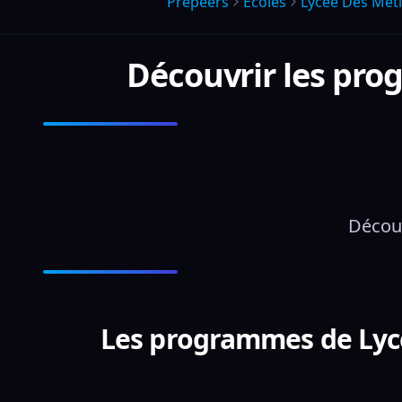
Prepeers
Écoles
Lycee Des Meti
Découvrir les pr
 Décou
Les programmes de Lycée