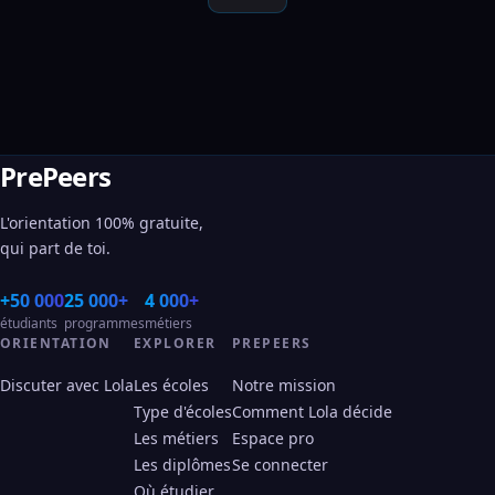
PrePeers
L'orientation 100% gratuite,
qui part de toi.
+50 000
25 000+
4 000+
étudiants
programmes
métiers
ORIENTATION
EXPLORER
PREPEERS
Discuter avec Lola
Les écoles
Notre mission
Type d'écoles
Comment Lola décide
Les métiers
Espace pro
Les diplômes
Se connecter
Où étudier