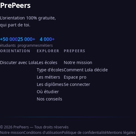
PrePeers
L'orientation 100% gratuite,
qui part de toi.
+50 000
25 000+
4 000+
étudiants
programmes
métiers
ORIENTATION
EXPLORER
PREPEERS
Discuter avec Lola
Les écoles
Notre mission
Type d'écoles
Comment Lola décide
Les métiers
Espace pro
Les diplômes
Se connecter
Où étudier
Nos conseils
© 2026 PrePeers — Tous droits réservés
Notre mission
Conditions d'utilisation
Politique de confidentialité
Mentions légales