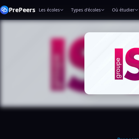
PrePeers
Les écoles
Types d'écoles
Où étudier