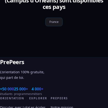
(Campus d'Orléans) sont disponibles
ces pays
France
PrePeers
L'orientation 100% gratuite,
qui part de toi.
+50 000
25 000+
4 000+
étudiants
programmes
métiers
ORIENTATION
EXPLORER
PREPEERS
Discuter avec Lola
Les écoles
Notre mission