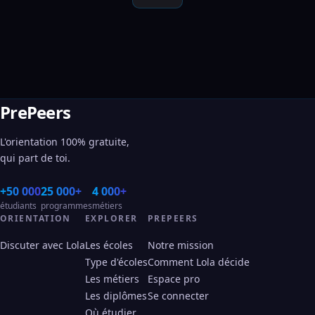
PrePeers
L'orientation 100% gratuite,
qui part de toi.
+50 000
25 000+
4 000+
étudiants
programmes
métiers
ORIENTATION
EXPLORER
PREPEERS
Discuter avec Lola
Les écoles
Notre mission
Type d'écoles
Comment Lola décide
Les métiers
Espace pro
Les diplômes
Se connecter
Où étudier