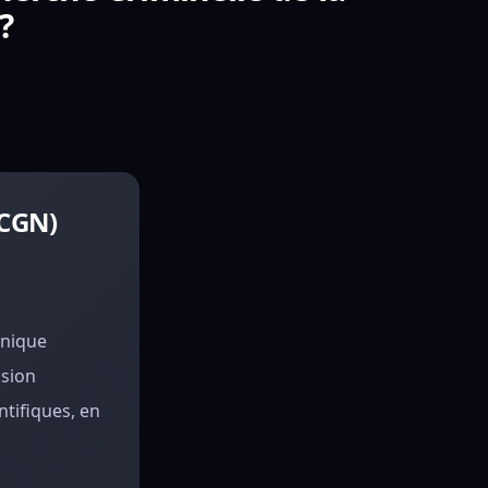
?
RCGN)
hnique
ssion
ntifiques, en