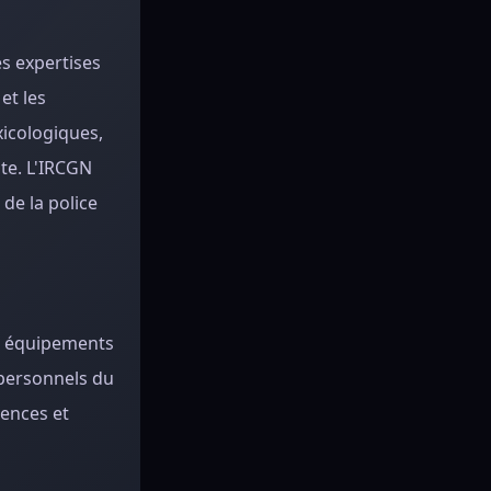
es expertises
et les
xicologiques,
te. L'IRCGN
de la police
es équipements
 personnels du
tences et