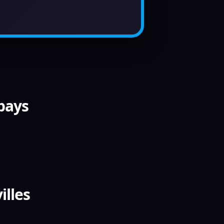
 pays
illes