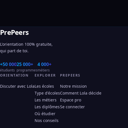
PrePeers
L'orientation 100% gratuite,
qui part de toi.
+50 000
25 000+
4 000+
étudiants
programmes
métiers
ORIENTATION
EXPLORER
PREPEERS
Discuter avec Lola
Les écoles
Notre mission
Type d'écoles
Comment Lola décide
Les métiers
Espace pro
Les diplômes
Se connecter
Où étudier
Nos conseils