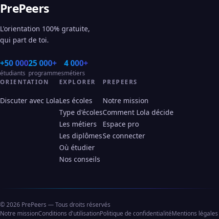
PrePeers
L'orientation 100% gratuite,
qui part de toi.
+50 000
25 000+
4 000+
étudiants
programmes
métiers
ORIENTATION
EXPLORER
PREPEERS
Discuter avec Lola
Les écoles
Notre mission
Type d'écoles
Comment Lola décide
Les métiers
Espace pro
Les diplômes
Se connecter
Où étudier
Nos conseils
© 2026 PrePeers — Tous droits réservés
Notre mission
Conditions d'utilisation
Politique de confidentialité
Mentions légales