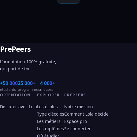
PrePeers
L'orientation 100% gratuite,
qui part de toi.
+50 000
25 000+
4 000+
étudiants
programmes
métiers
ORIENTATION
EXPLORER
PREPEERS
Discuter avec Lola
Les écoles
Notre mission
Type d'écoles
Comment Lola décide
Les métiers
Espace pro
Les diplômes
Se connecter
Où étudier