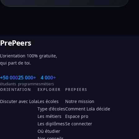
PrePeers
L'orientation 100% gratuite,
qui part de toi.
+50 000
25 000+
4 000+
étudiants
programmes
métiers
ORIENTATION
EXPLORER
PREPEERS
Discuter avec Lola
Les écoles
Notre mission
Type d'écoles
Comment Lola décide
Les métiers
Espace pro
Les diplômes
Se connecter
Où étudier
Nos conseils