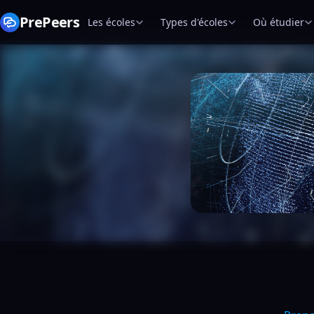
PrePeers
Les écoles
Types d'écoles
Où étudier