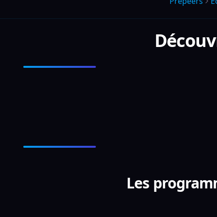
Prepeers
É
Découv
Les programm