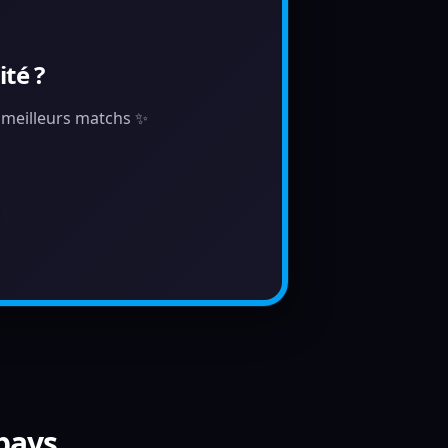
té ?
s meilleurs matchs ✨
 pays