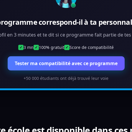
programme correspond-il à ta personnali
ofil en 3 minutes et te dit si ce programme fait partie de te
3 mn
100% gratuit
Score de compatibilité
✓
✓
✓
Tester ma compatibilité avec ce programme
+50 000 étudiants ont déjà trouvé leur voie
e école est disponible dans ces