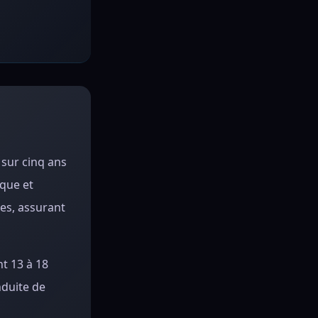
 sur cinq ans
ique et
les, assurant
t 13 à 18
nduite de