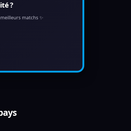
té ?
s meilleurs matchs ✨
 pays