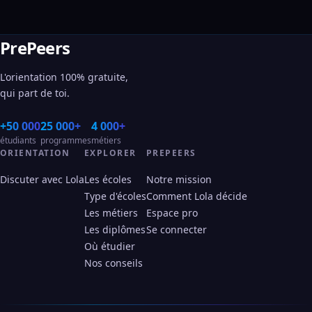
PrePeers
L'orientation 100% gratuite,
qui part de toi.
+50 000
25 000+
4 000+
étudiants
programmes
métiers
ORIENTATION
EXPLORER
PREPEERS
Discuter avec Lola
Les écoles
Notre mission
Type d'écoles
Comment Lola décide
Les métiers
Espace pro
Les diplômes
Se connecter
Où étudier
Nos conseils