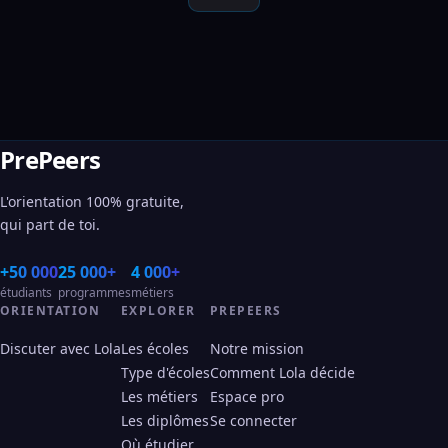
PrePeers
L'orientation 100% gratuite,
qui part de toi.
+50 000
25 000+
4 000+
étudiants
programmes
métiers
ORIENTATION
EXPLORER
PREPEERS
Discuter avec Lola
Les écoles
Notre mission
Type d'écoles
Comment Lola décide
Les métiers
Espace pro
Les diplômes
Se connecter
Où étudier