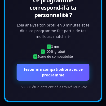
Ce programme
correspond-il à ta
personnalité ?
Lola analyse ton profil en 3 minutes et te
dit si ce programme fait partie de tes
meilleurs matchs ✨
3 mn
✓
100% gratuit
✓
Score de compatibilité
✓
Tester ma compatibilité avec ce
programme
+50 000 étudiants ont déjà trouvé leur voie