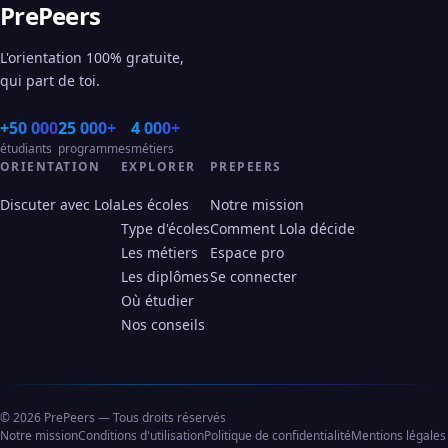
PrePeers
L'orientation 100% gratuite,
qui part de toi.
+50 000
25 000+
4 000+
étudiants
programmes
métiers
ORIENTATION
EXPLORER
PREPEERS
Discuter avec Lola
Les écoles
Notre mission
Type d'écoles
Comment Lola décide
Les métiers
Espace pro
Les diplômes
Se connecter
Où étudier
Nos conseils
© 2026 PrePeers — Tous droits réservés
Notre mission
Conditions d'utilisation
Politique de confidentialité
Mentions légales