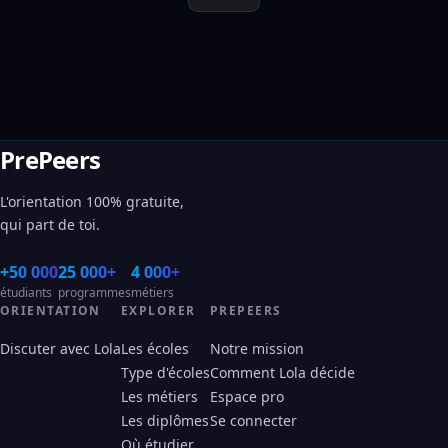
PrePeers
L'orientation 100% gratuite,
qui part de toi.
+50 000
25 000+
4 000+
étudiants
programmes
métiers
ORIENTATION
EXPLORER
PREPEERS
Discuter avec Lola
Les écoles
Notre mission
Type d'écoles
Comment Lola décide
Les métiers
Espace pro
Les diplômes
Se connecter
Où étudier