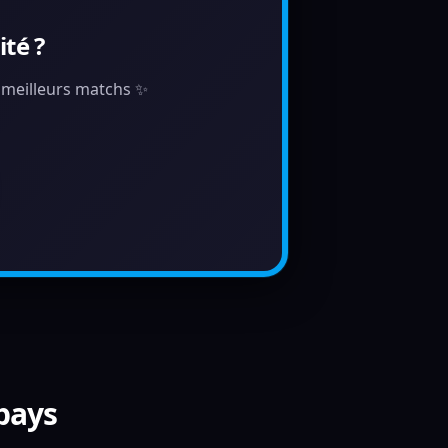
té ?
s meilleurs matchs ✨
 pays