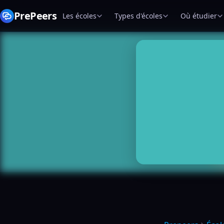
PrePeers
Les écoles
Types d'écoles
Où étudier