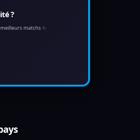
té ?
s meilleurs matchs ✨
 pays