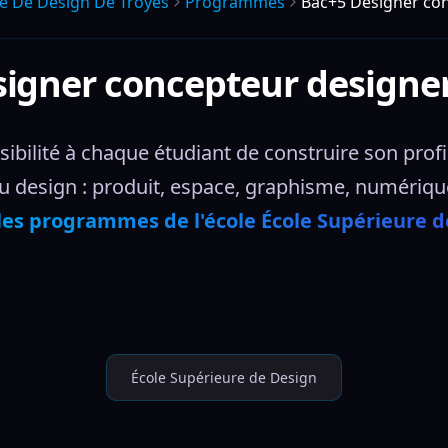
e De Design De Troyes
Programmes
Bac+5 Designer con
igner concepteur designer
ibilité à chaque étudiant de construire son profil 
 design : produit, espace, graphisme, numérique,
les programmes de l'école École Supérieure d
École Supérieure de Design