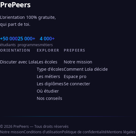
PrePeers
L'orientation 100% gratuite,
qui part de toi.
+50 000
25 000+
4 000+
étudiants
programmes
métiers
ORIENTATION
EXPLORER
PREPEERS
Discuter avec Lola
Les écoles
Notre mission
Type d'écoles
Comment Lola décide
Les métiers
Espace pro
Les diplômes
Se connecter
Où étudier
Nos conseils
© 2026 PrePeers — Tous droits réservés
Notre mission
Conditions d'utilisation
Politique de confidentialité
Mentions légales