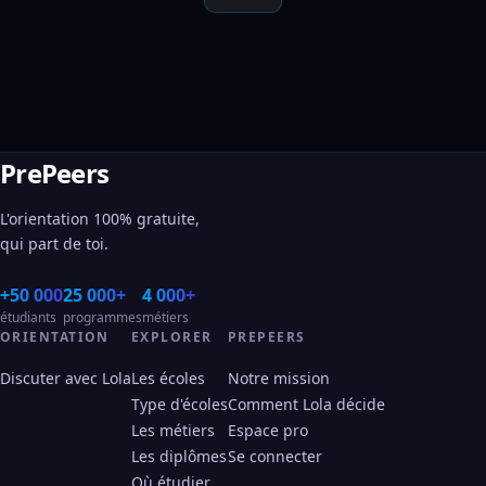
PrePeers
L'orientation 100% gratuite,
qui part de toi.
+50 000
25 000+
4 000+
étudiants
programmes
métiers
ORIENTATION
EXPLORER
PREPEERS
Discuter avec Lola
Les écoles
Notre mission
Type d'écoles
Comment Lola décide
Les métiers
Espace pro
Les diplômes
Se connecter
Où étudier