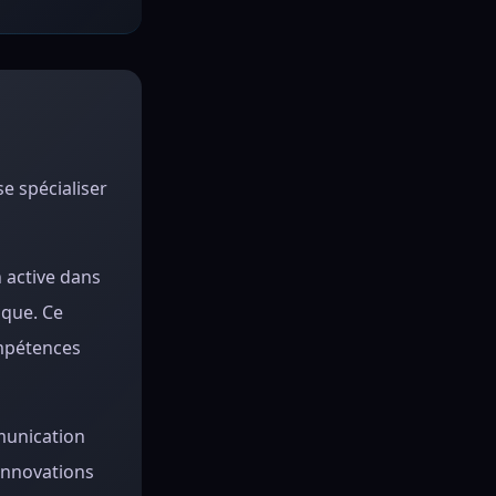
e spécialiser
 active dans
ique. Ce
ompétences
mmunication
 innovations