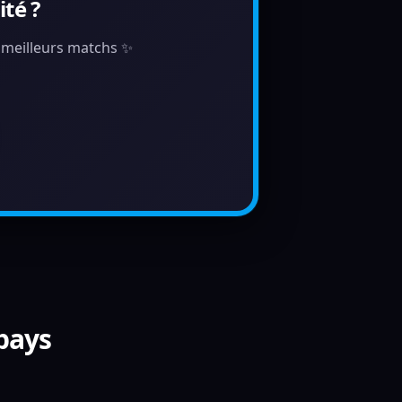
té ?
s meilleurs matchs ✨
 pays