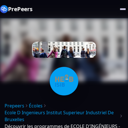
PrePeers
Prepeers
Écoles
Ecole D Ingenieurs Institut Superieur Industriel De
Bruxelles
Découvrir les programmes de ECOLE D'INGÉNIEURS -