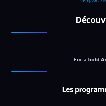
Prepeers
É
Découv
𝗙𝗼𝗿 𝗮 𝗯𝗼𝗹𝗱 
Les programm