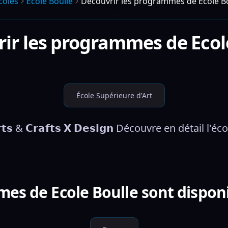
coles
Ecole Boulle
Découvrir les programmes de Ecole B
rir les programmes de
Ecol
École Supérieure d'Art
𝗔𝗿𝘁𝘀 & 𝗖𝗿𝗮𝗳𝘁𝘀 𝗫 𝗗𝗲𝘀𝗶𝗴𝗻 Découvre en détail l'éco
es de Ecole Boulle sont disponi