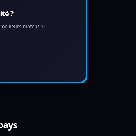
té ?
s meilleurs matchs ✨
 pays