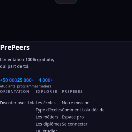
PrePeers
L'orientation 100% gratuite,
qui part de toi.
+50 000
25 000+
4 000+
étudiants
programmes
métiers
ORIENTATION
EXPLORER
PREPEERS
Discuter avec Lola
Les écoles
Notre mission
Type d'écoles
Comment Lola décide
Les métiers
Espace pro
Les diplômes
Se connecter
Où étudier