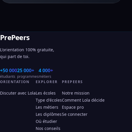
PrePeers
L'orientation 100% gratuite,
qui part de toi.
+50 000
25 000+
4 000+
étudiants
programmes
métiers
ORIENTATION
EXPLORER
PREPEERS
Discuter avec Lola
Les écoles
Notre mission
Type d'écoles
Comment Lola décide
Les métiers
Espace pro
Les diplômes
Se connecter
Où étudier
Nos conseils