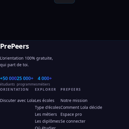
PrePeers
L'orientation 100% gratuite,
qui part de toi.
+50 000
25 000+
4 000+
étudiants
programmes
métiers
ORIENTATION
EXPLORER
PREPEERS
Discuter avec Lola
Les écoles
Notre mission
Type d'écoles
Comment Lola décide
Les métiers
Espace pro
Les diplômes
Se connecter
Où étudier