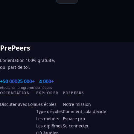
PrePeers
L'orientation 100% gratuite,
qui part de toi.
+50 000
25 000+
4 000+
étudiants
programmes
métiers
ORIENTATION
EXPLORER
PREPEERS
Discuter avec Lola
Les écoles
Notre mission
Type d'écoles
Comment Lola décide
Les métiers
Espace pro
Les diplômes
Se connecter
Où étudier