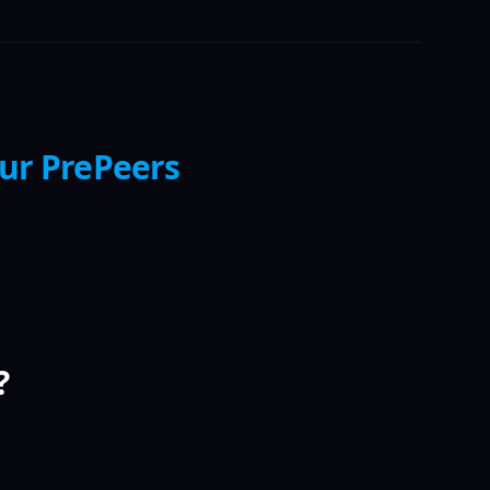
sur PrePeers
?