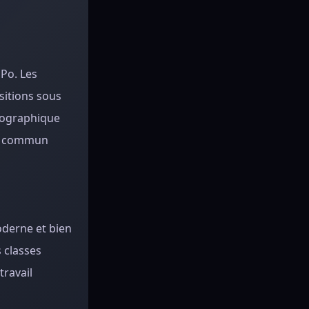
Po. Les
nsitions sous
 géographique
nc commun
oderne et bien
 classes
travail