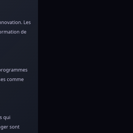
nnovation. Les
formation de
s programmes
rises comme
s qui
nger sont