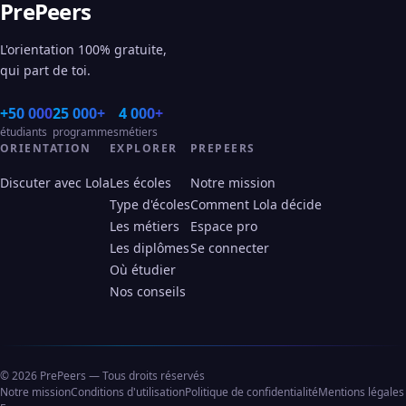
PrePeers
L'orientation 100% gratuite,
qui part de toi.
+50 000
25 000+
4 000+
étudiants
programmes
métiers
ORIENTATION
EXPLORER
PREPEERS
Discuter avec Lola
Les écoles
Notre mission
Type d'écoles
Comment Lola décide
Les métiers
Espace pro
Les diplômes
Se connecter
Où étudier
Nos conseils
© 2026 PrePeers — Tous droits réservés
Notre mission
Conditions d'utilisation
Politique de confidentialité
Mentions légales