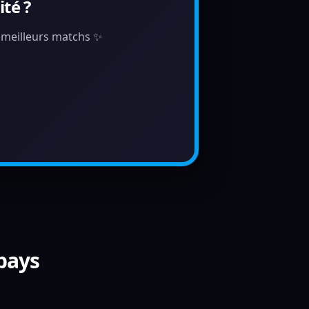
té ?
s meilleurs matchs ✨
 pays