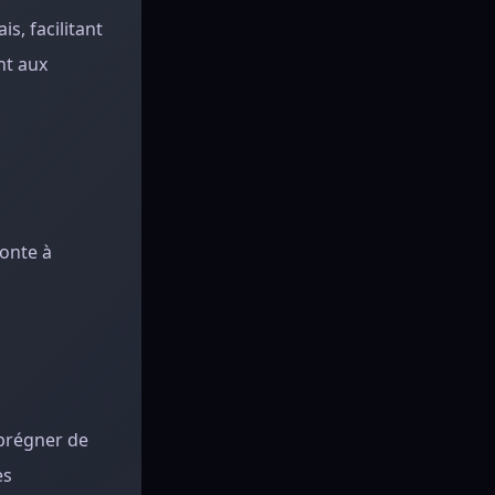
s, facilitant
nt aux
monte à
mprégner de
es