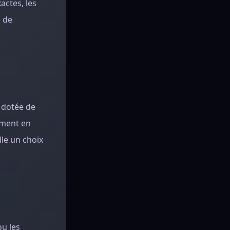
actes, les
é de
 dotée de
ement en
lle un choix
ou les