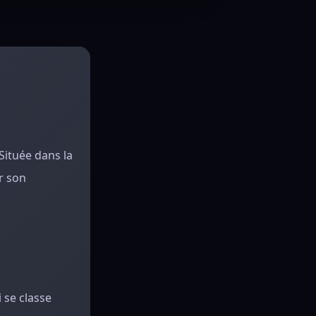
 Située dans la
r son
 se classe