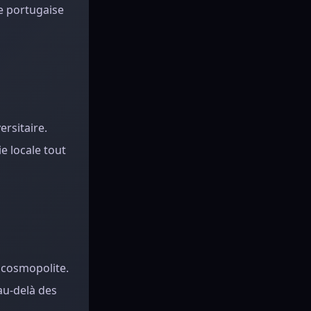
re portugaise
ersitaire.
e locale tout
u cosmopolite.
au-delà des