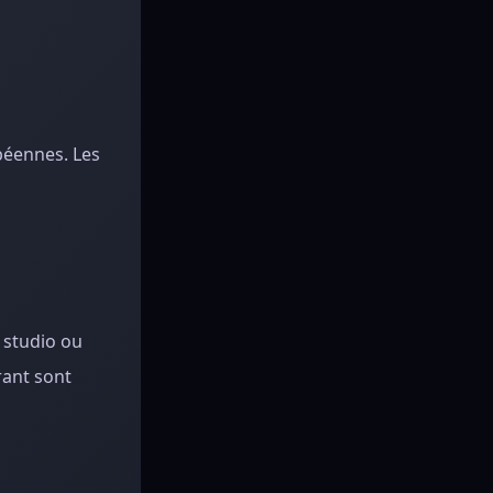
péennes. Les
 studio ou
rant sont