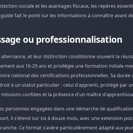
otection sociale et les avantages fiscaux, les repères essent
 guide fait le point sur les informations à connaître avant de
issage ou professionnalisation
alternance, et leur distinction conditionne souvent la réuss
lement aux 16-29 ans et privilégie une formation initiale m
toire national des certifications professionnelles. Sa durée v
 droit à un statut particulier : celui d'apprenti, protégé par u
s missions confiées et la présence d'un maître d'apprentiss
e les personnes engagées dans une démarche de qualificatio
rt, il s'étend sur six à douze mois, avec une extension pos
 branche. Ce format s'avère particulièrement adapté aux je