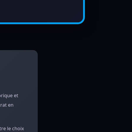
orique et
trat en
re le choix