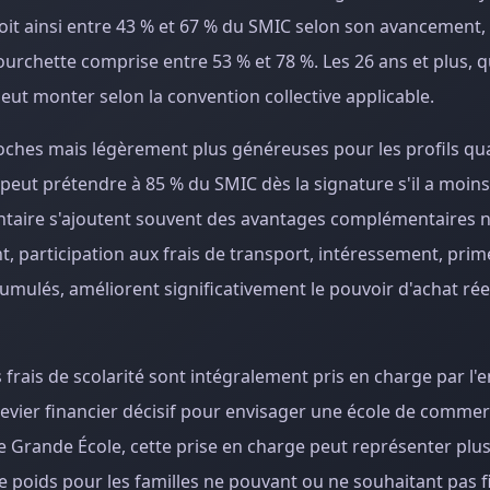
oit ainsi entre 43 % et 67 % du SMIC selon son avancement,
urchette comprise entre 53 % et 78 %. Les 26 ans et plus, q
t monter selon la convention collective applicable.
oches mais légèrement plus généreuses pour les profils qual
peut prétendre à 85 % du SMIC dès la signature s'il a moins
ntaire s'ajoutent souvent des avantages complémentaires 
nt, participation aux frais de transport, intéressement, pri
cumulés, améliorent significativement le pouvoir d'achat rée
 frais de scolarité sont intégralement pris en charge par l'e
evier financier décisif pour envisager une école de comme
le Grande École, cette prise en charge peut représenter plu
e poids pour les familles ne pouvant ou ne souhaitant pas 