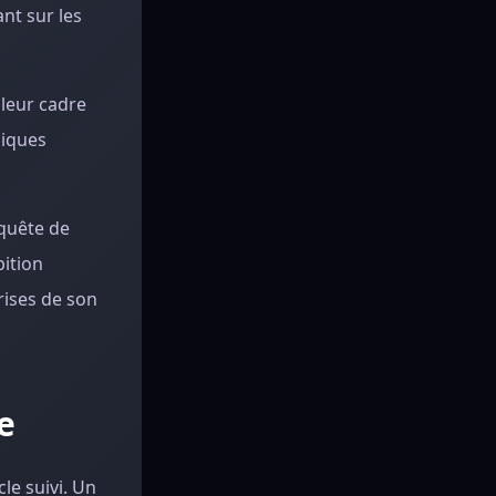
nt sur les
 leur cadre
liques
 quête de
bition
rises de son
e
le suivi. Un