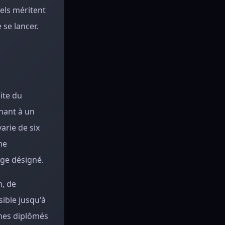
iels méritent
 se lancer.
ite du
enant à un
arie de six
ne
age désigné.
n, de
sible jusqu'à
unes diplômés