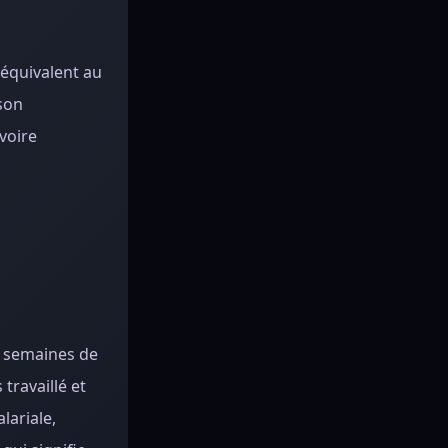
 équivalent au
 son
voire
nq semaines de
travaillé et
lariale,