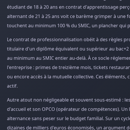
étudiant de 18 à 20 ans en contrat d'apprentissage perç
alternant de 21 à 25 ans voit ce barème grimper à une fo
touchent au minimum 100 % du SMIC, un plancher qui peu
Le contrat de professionnalisation obéit à des règles pr
titulaire d'un diplôme équivalent ou supérieur au bac+2 
au minimum au SMIC entier au-delà. À ce socle régleme
l'entreprise : primes de treizième mois, tickets restaura
ou encore accès à la mutuelle collective. Ces éléments, 
actif.
Autre atout non négligeable et souvent sous-estimé : les
d'accueil et son OPCO (opérateur de compétences). Un l
alternance sans peser sur le budget familial. Sur un cyc
dizaines de milliers d'euros économisés, un argument d