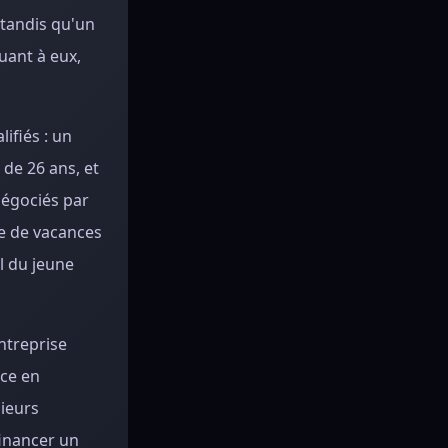
 tandis qu'un
uant à eux,
ifiés : un
 de 26 ans, et
négociés par
me de vacances
l du jeune
ntreprise
rce en
sieurs
financer un