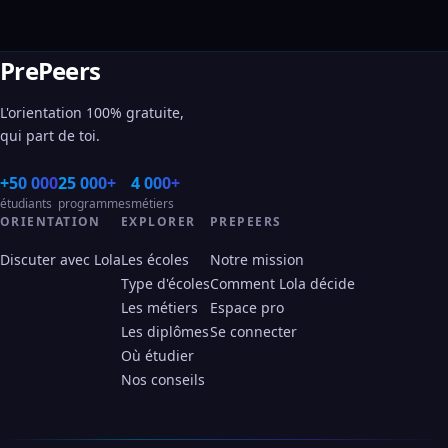
PrePeers
L'orientation 100% gratuite,
qui part de toi.
+50 000
25 000+
4 000+
étudiants
programmes
métiers
ORIENTATION
EXPLORER
PREPEERS
Discuter avec Lola
Les écoles
Notre mission
Type d'écoles
Comment Lola décide
Les métiers
Espace pro
Les diplômes
Se connecter
Où étudier
Nos conseils