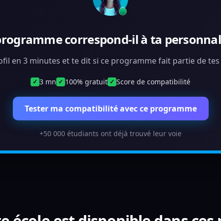
programme correspond-il à ta personnali
ofil en 3 minutes et te dit si ce programme fait partie de te
3 mn
100% gratuit
Score de compatibilité
✓
✓
✓
Tester ma compatibilité avec ce programme
+50 000 étudiants ont déjà trouvé leur voie
e école est disponible dans ces