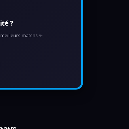
té ?
s meilleurs matchs ✨
 pays