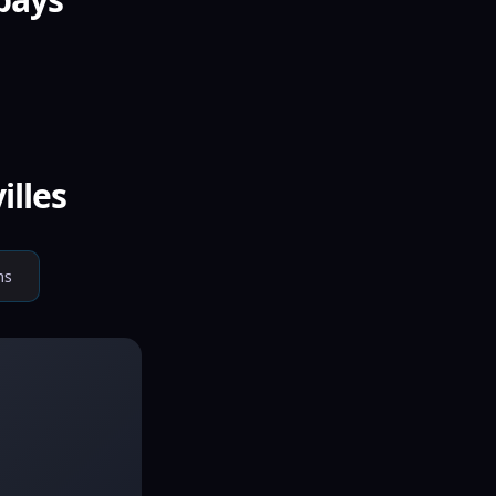
illes
ms