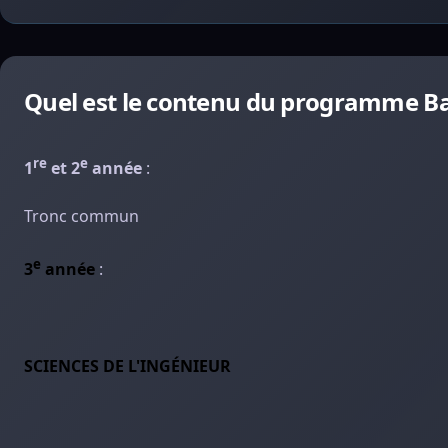
Quel est le contenu du programme Bach
re
e
1
et 2
année
:
Tronc commun
e
3
année
:
SCIENCES DE L'INGÉNIEUR