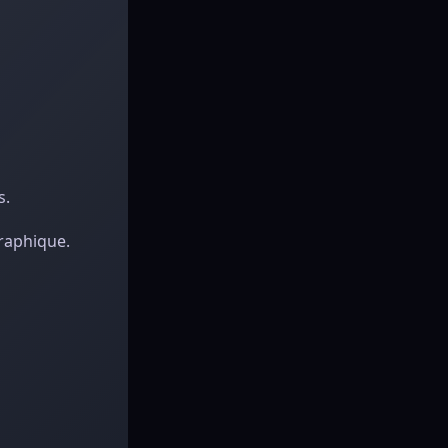
s.
raphique.