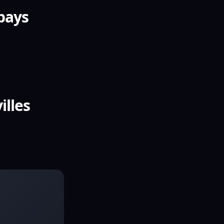
 pays
illes