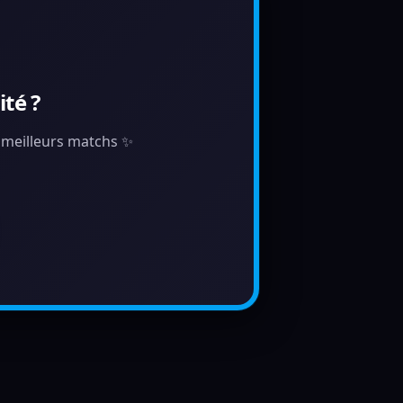
té ?
s meilleurs matchs ✨