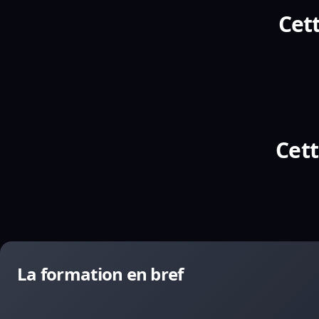
Cett
Cett
La formation en bref