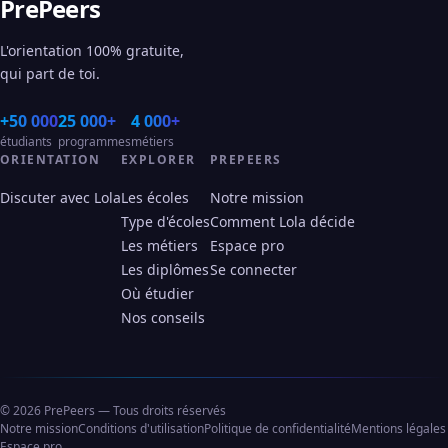
PrePeers
L'orientation 100% gratuite,
qui part de toi.
+50 000
25 000+
4 000+
étudiants
programmes
métiers
ORIENTATION
EXPLORER
PREPEERS
Discuter avec Lola
Les écoles
Notre mission
Type d'écoles
Comment Lola décide
Les métiers
Espace pro
Les diplômes
Se connecter
Où étudier
Nos conseils
© 2026 PrePeers — Tous droits réservés
Notre mission
Conditions d'utilisation
Politique de confidentialité
Mentions légales
Espace pro