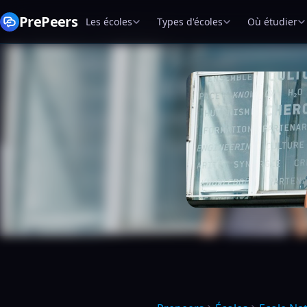
PrePeers
Les écoles
Types d'écoles
Où étudier