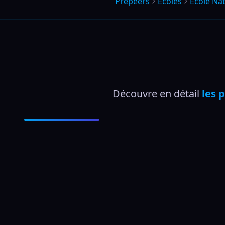
Prepeers
Écoles
Ecole Nat
Découvre en détail 
les 