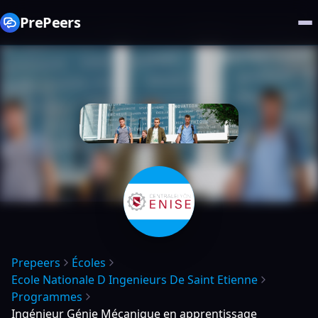
PrePeers
Prepeers
Écoles
Ecole Nationale D Ingenieurs De Saint Etienne
Programmes
Ingénieur Génie Mécanique en apprentissage