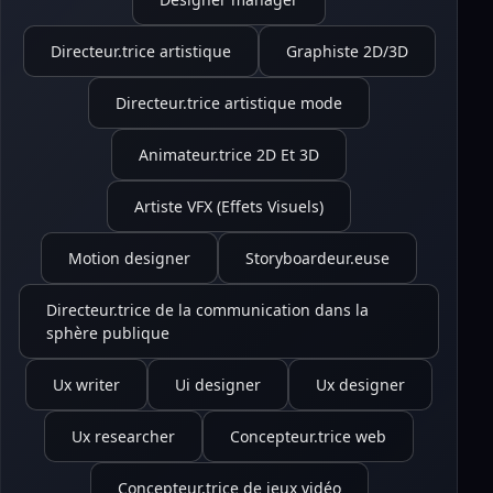
Directeur.trice artistique
Graphiste 2D/3D
Directeur.trice artistique mode
Animateur.trice 2D Et 3D
Artiste VFX (Effets Visuels)
Motion designer
Storyboardeur.euse
Directeur.trice de la communication dans la
sphère publique
Ux writer
Ui designer
Ux designer
Ux researcher
Concepteur.trice web
Concepteur.trice de jeux vidéo