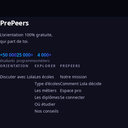
PrePeers
L'orientation 100% gratuite,
qui part de toi.
+50 000
25 000+
4 000+
étudiants
programmes
métiers
ORIENTATION
EXPLORER
PREPEERS
Discuter avec Lola
Les écoles
Notre mission
Type d'écoles
Comment Lola décide
Les métiers
Espace pro
Les diplômes
Se connecter
Où étudier
Nos conseils